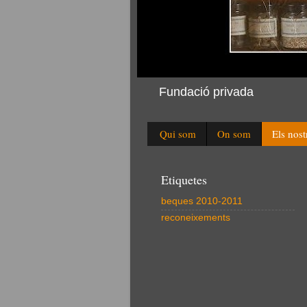
Fundació privada
Qui som
On som
Els nost
Etiquetes
beques 2010-2011
reconeixements