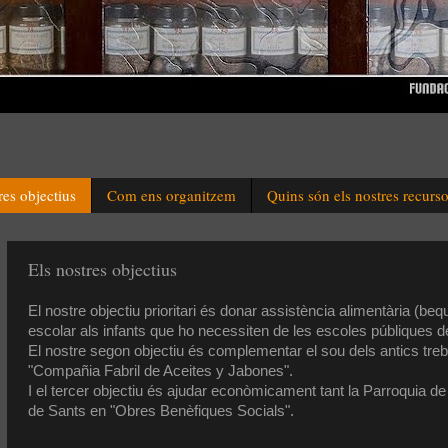
res objectius
Com ens organitzem
Quins són els nostres recurs
Els nostres objectius
El
nostre
objectiu prioritari és donar assistència alimentària (be
escolar als
infants
que ho necessiten de les escoles
públiques
de
El
nostre
segon objectiu és complementar el sou dels antics
treb
"Compañia Fabril de Aceites y Jabones".
I el tercer objectiu
és ajudar
econòmicament
tant
la Parroquia de
de
Sants
en "Obres
Benèfiques
Socials
".